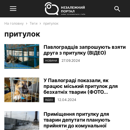
На головну
Теги
притулок
притулок
Павлоградців запрошують взяти
друга з притулку (ВІДЕО)
27.09.2024
НОВИНИ
У Павлограді показали, як
працює міський притулок для
безхатніх тварин (ФОТО...
12.04.2024
ВІДЕО
Приміщення притулку для
тварин депутати планують
прийняти до комунальної