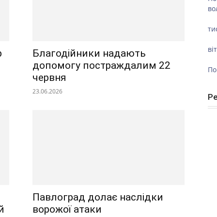
во
ти
ві
р
Благодійники надають
допомогу постраждалим 22
По
червня
23.06.2026
Р
Павлоград долає наслідки
й
ворожої атаки