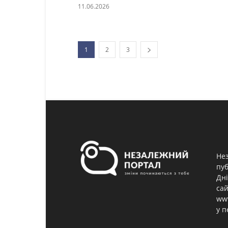
11.06.2026
1
2
3
Нез
пуб
Дні
сай
www
у п