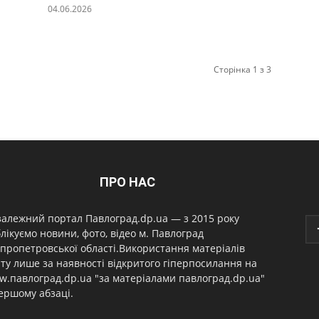
04.06.2026
Сторінка 1 з 3
ПРО НАС
алежний портал Павлоград.dp.ua — з 2015 року
лікуємо новини, фото, відео м. Павлоград
пропетровської області.Використання матеріалів
ту лише за наявності відкритого гіперпосилання на
.павлоград.dp.ua "за матеріалами павлоград.dp.ua"
ершому абзаці.