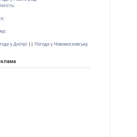
логість:
ск:
тер:
года у Дніпрі
||
Погода у Новомосковську
еклама