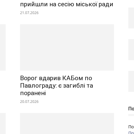
прийшли на сесію міської ради
21.07.2026
Ворог вдарив КАБом по
Павлограду: є загиблі та
поранені
20.07.2026
По
По
По