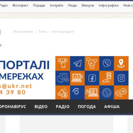
Радіо
Фотофакт
Поради
Інтерв’ю
Люди
Минуле
Інфографіка
Нові 
На головну
Теги
постраждалі
Бі
ОРОНАВІРУС
ВІДЕО
РАДІО
ПОГОДА
АФІША