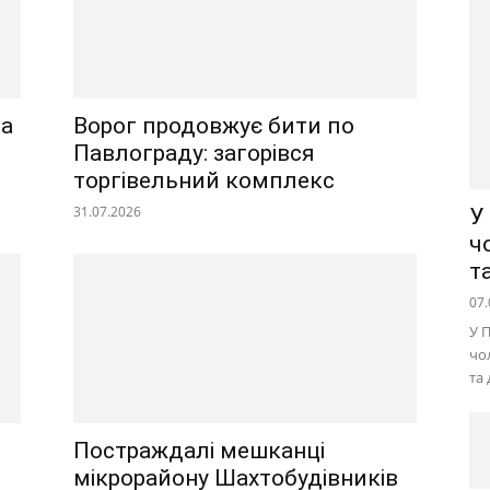
на
Ворог продовжує бити по
Павлограду: загорівся
торгівельний комплекс
31.07.2026
У
ч
т
07.
У 
чо
та
Постраждалі мешканці
мікрорайону Шахтобудівників