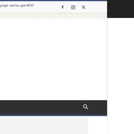
сусіди: житло для ВПО
льше новин