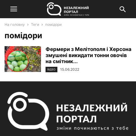
На головну
Теги
помідори
помідори
Фермери з Мелітополя і Херсона
змушені викидати тонни овочів
на смітник...
15.06.2022
ВІДЕО