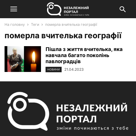
На головну
Теги
померла вчителька географії
померла вчителька географії
Пішла з життя вчителька, яка
навчала багато поколінь
павлоградців
21.04.2023
НОВИНИ