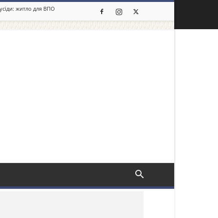
сусіди: житло для ВПО
льше новин