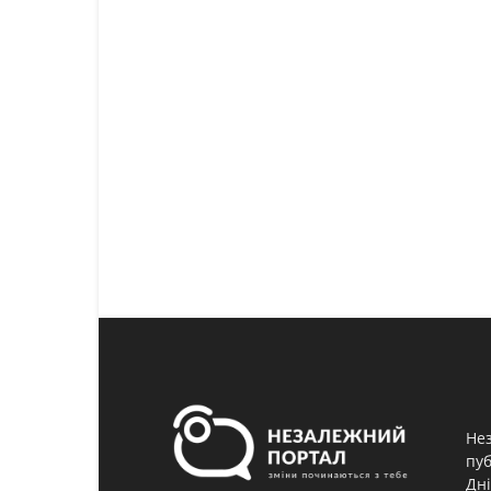
Нез
пуб
Дні