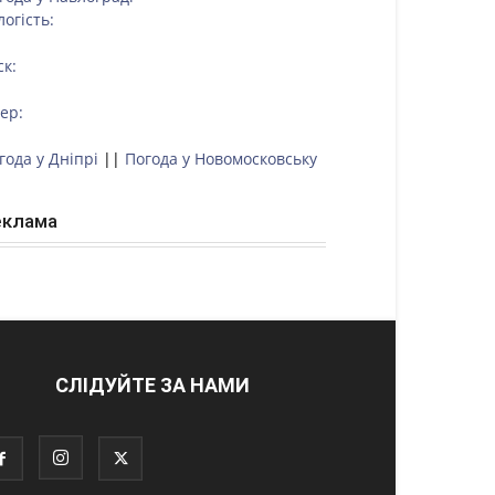
логість:
ск:
тер:
года у Дніпрі
||
Погода у Новомосковську
еклама
СЛІДУЙТЕ ЗА НАМИ