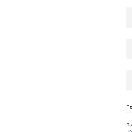
По
По
По