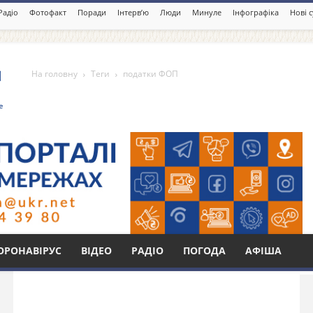
Радіо
Фотофакт
Поради
Інтерв’ю
Люди
Минуле
Інфографіка
Нові 
На головну
Теги
податки ФОП
Бі
ОРОНАВІРУС
ВІДЕО
РАДІО
ПОГОДА
АФІША