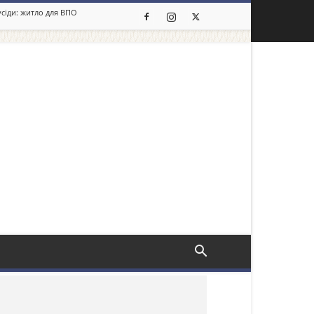
усіди: житло для ВПО
льше новин