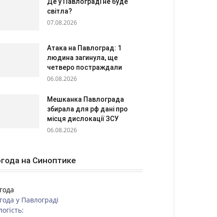
Де у Павлограді не буде
світла?
07.08.2026
Атака на Павлоград: 1
людина загинула, ще
четверо постраждали
06.08.2026
Мешканка Павлограда
збирала для рф дані про
місця дислокації ЗСУ
06.08.2026
года на Синоптике
года
года у
Павлограді
логість: