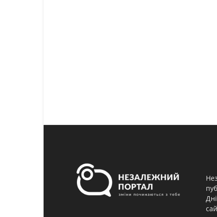
Нез
пуб
Дні
сай