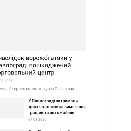
наслідок ворожої атаки у
авлограді пошкоджений
орговельний центр
08.2026
ечері 8 серпня ворог атакував Павлоград
У Павлограді затримали
двох чоловіків за вимагання
грошей та автомобілів
07.08.2026