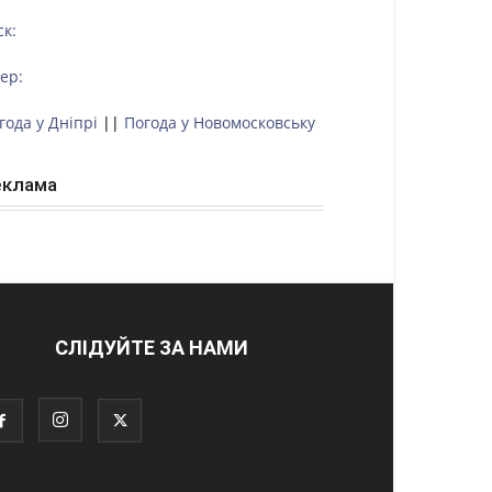
ск:
тер:
года у Дніпрі
||
Погода у Новомосковську
еклама
СЛІДУЙТЕ ЗА НАМИ