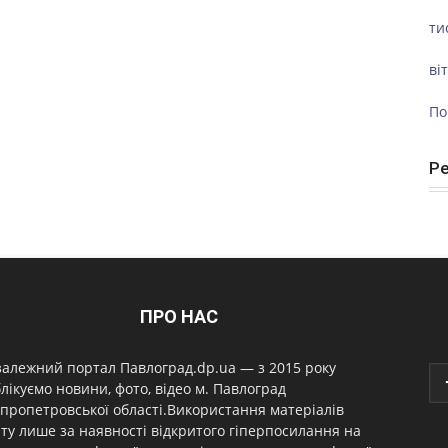
ти
ві
По
Р
ПРО НАС
алежний портал Павлоград.dp.ua — з 2015 року
лікуємо новини, фото, відео м. Павлоград
пропетровської області.Використання матеріалів
ту лише за наявності відкритого гіперпосилання на