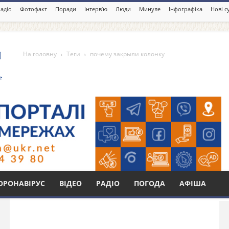
адіо
Фотофакт
Поради
Інтерв’ю
Люди
Минуле
Інфографіка
Нові с
На головну
Теги
почему закрыли колонку
и колонку
Бі
ОРОНАВІРУС
ВІДЕО
РАДІО
ПОГОДА
АФІША