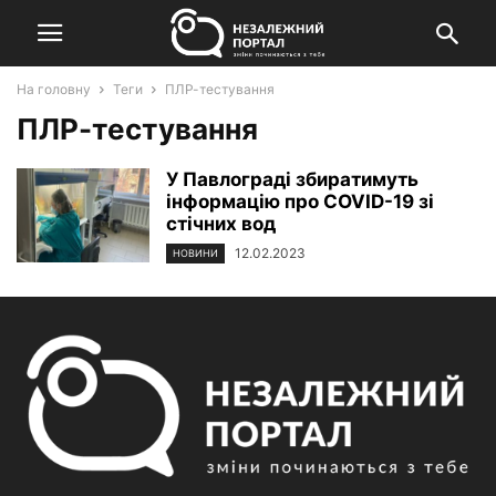
На головну
Теги
ПЛР-тестування
ПЛР-тестування
У Павлограді збиратимуть
інформацію про COVID-19 зі
стічних вод
12.02.2023
НОВИНИ