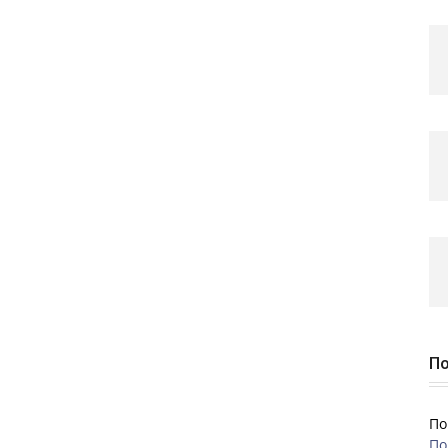
По
По
По