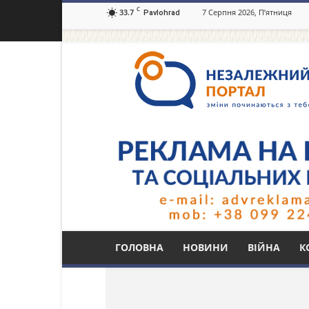
C
33.7
7 Серпня 2026, П’ятниця
Pavlohrad
Незалежний
портал
Павлоград.dp.ua
Тег: підвищити зар
ГОЛОВНА
НОВИНИ
ВІЙНА
К