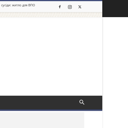
 сусіди: житло для ВПО
льше новин