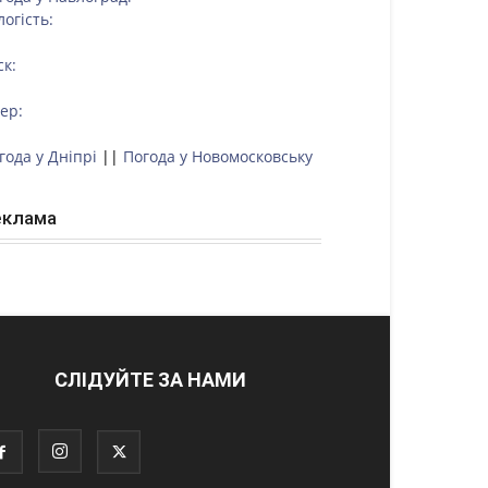
логість:
ск:
тер:
года у Дніпрі
||
Погода у Новомосковську
еклама
СЛІДУЙТЕ ЗА НАМИ