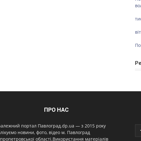
во
ти
ві
По
Р
ПРО НАС
алежний портал Павлоград.dp.ua — з 2015 року
лікуємо новини, фото, відео м. Павлоград
пропетровської області.Використання матеріалів