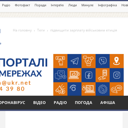
Радіо
Фотофакт
Поради
Інтерв’ю
Люди
Минуле
Інфографіка
Нові
На головну
Теги
підвищити зарплату військовим етиція
плату військовим етиція
Бі
ОРОНАВІРУС
ВІДЕО
РАДІО
ПОГОДА
АФІША