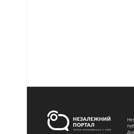
Нез
пуб
Дні