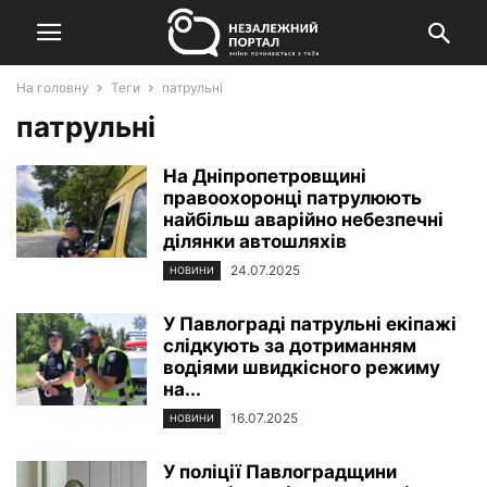
На головну
Теги
патрульні
патрульні
На Дніпропетровщині
правоохоронці патрулюють
найбільш аварійно небезпечні
ділянки автошляхів
24.07.2025
НОВИНИ
У Павлограді патрульні екіпажі
слідкують за дотриманням
водіями швидкісного режиму
на...
16.07.2025
НОВИНИ
У поліції Павлоградщини