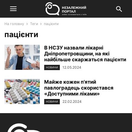
На головну
Теги
пацієнти
пацієнти
В НСЗУ назвали лікарні
Дніпропетровщини, на які
найбільше скаржаться пацієнти
12.05.2024
НОВИНИ
Майже кожен п’ятий
павлоградець скористався
«Доступними ліками»
22.02.2024
НОВИНИ