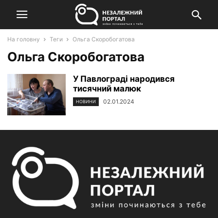
На головну
Теги
Ольга Скоробогатова
Ольга Скоробогатова
У Павлограді народився
тисячний малюк
02.01.2024
НОВИНИ