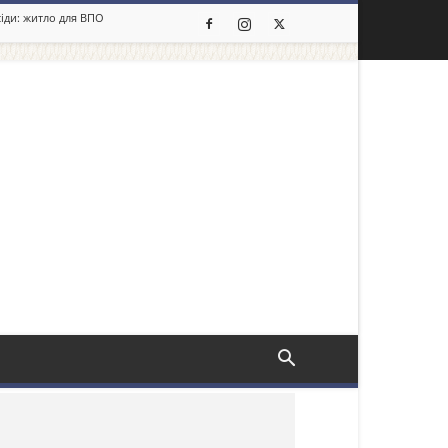
сіди: житло для ВПО
льше новин