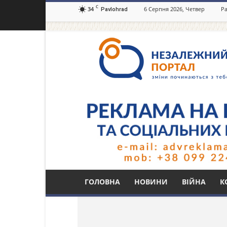
C
34
6 Серпня 2026, Четвер
Ра
Pavlohrad
Незалежний
портал
Павлоград.dp.ua
Тег: Олексій Доброд
ГОЛОВНА
НОВИНИ
ВІЙНА
К