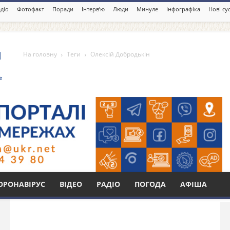
діо
Фотофакт
Поради
Інтерв’ю
Люди
Минуле
Інфографіка
Нові су
На головну
Теги
Олексій Добродькін
ькін
Бі
ОРОНАВІРУС
ВІДЕО
РАДІО
ПОГОДА
АФІША