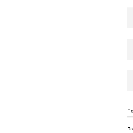
По
По