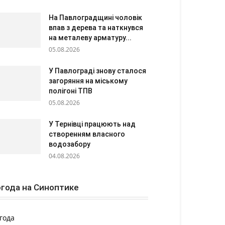
На Павлоградщині чоловік
впав з дерева та наткнувся
на металеву арматуру...
05.08.2026
У Павлограді знову сталося
загоряння на міському
полігоні ТПВ
05.08.2026
У Тернівці працюють над
створенням власного
водозабору
04.08.2026
года на Синоптике
года