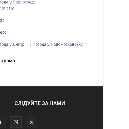
года у
Павлограді
логість:
ск:
тер:
года у Дніпрі
||
Погода у Новомосковську
еклама
СЛІДУЙТЕ ЗА НАМИ