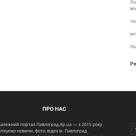
По
во
ти
ві
По
Р
ПРО НАС
алежний портал Павлоград.dp.ua — з 2015 року
лікуємо новини, фото, відео м. Павлоград