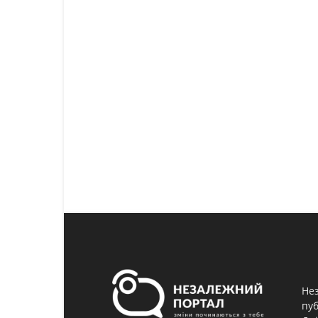
Нез
пуб