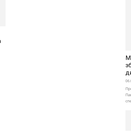
а
М
з
д
06.
Пр
Па
сп