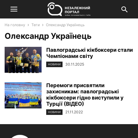
На головну
Теги
Олександр Українець
Олександр Українець
Павлоградські кікбоксери стали
Чемпіонами світу
30.11.2025
НОВИНИ
Перемоги присвятили
захисникам: павлоградські
кікбоксери гідно виступили у
Турції (ВІДЕО)
21.11.2022
НОВИНИ