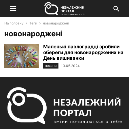
На головну
Теги
новонароджені
новонароджені
Маленькі павлоградці зробили
обереги для новонароджених на
День вишиванки
13.05.2024
НОВИНИ