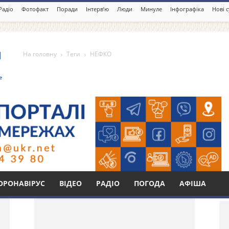
Радіо
Фотофакт
Поради
Інтерв’ю
Люди
Минуле
Інфографіка
Нові 
На головну
Теги
НЕФКО
Бі
ОРОНАВІРУС
ВІДЕО
РАДІО
ПОГОДА
АФІША