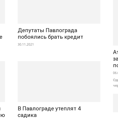
Депутаты Павлограда
е
побоялись брать кредит
30.11.2021
А
з
п
06.
Од
че
и
В Павлограде утеплят 4
ую
садика