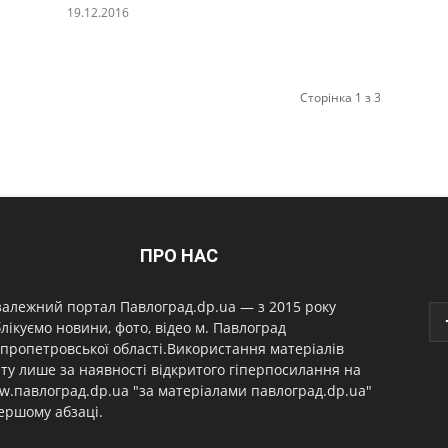
19.12.2016
Сторінка 1 з 3
ПРО НАС
алежний портал Павлоград.dp.ua — з 2015 року
лікуємо новини, фото, відео м. Павлоград
пропетровської області.Використання матеріалів
ту лише за наявності відкритого гіперпосилання на
.павлоград.dp.ua "за матеріалами павлоград.dp.ua"
ершому абзаці.