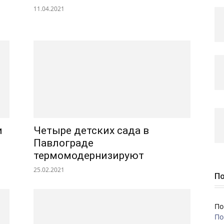
11.04.2021
и
Четыре детских сада в
Павлограде
термомодернизируют
25.02.2021
По
По
По