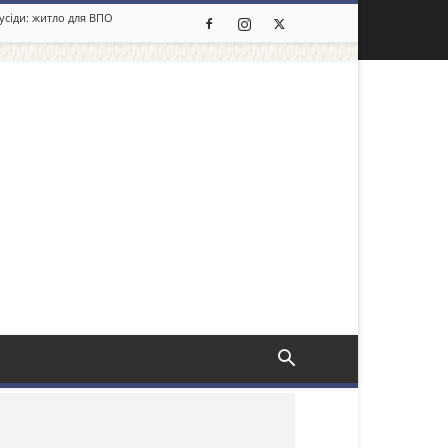
сусіди: житло для ВПО
льше новин