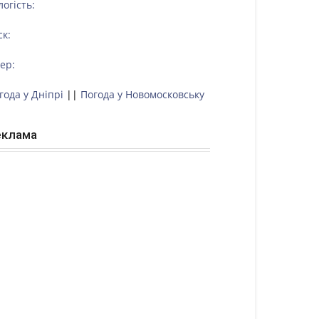
логість:
ск:
тер:
года у Дніпрі
||
Погода у Новомосковську
еклама