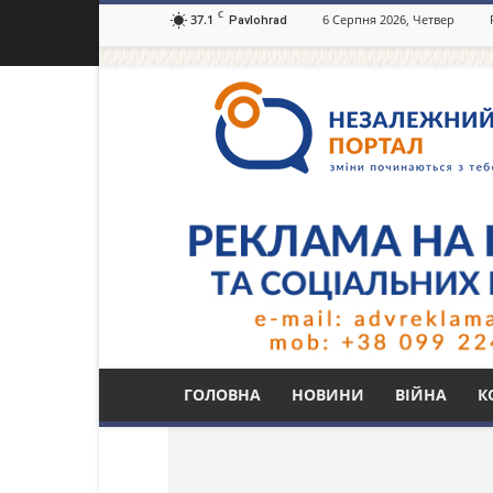
C
37.1
6 Серпня 2026, Четвер
Pavlohrad
Незалежний
портал
Павлоград.dp.ua
Тег: НЕФКО
ГОЛОВНА
НОВИНИ
ВІЙНА
К