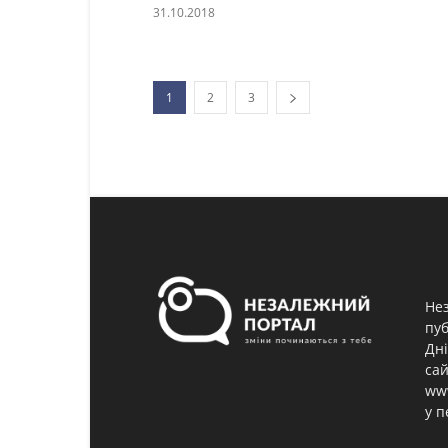
31.10.2018
1
2
3
Нез
пуб
Дні
сай
www
у п