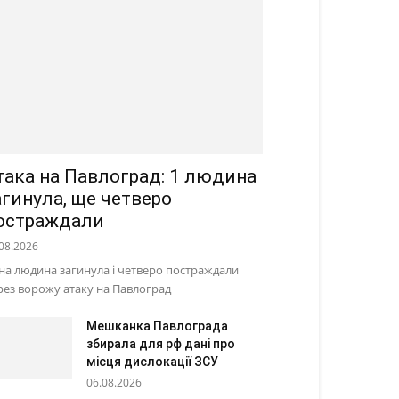
така на Павлоград: 1 людина
агинула, ще четверо
остраждали
08.2026
на людина загинула і четверо постраждали
рез ворожу атаку на Павлоград
Мешканка Павлограда
збирала для рф дані про
місця дислокації ЗСУ
06.08.2026