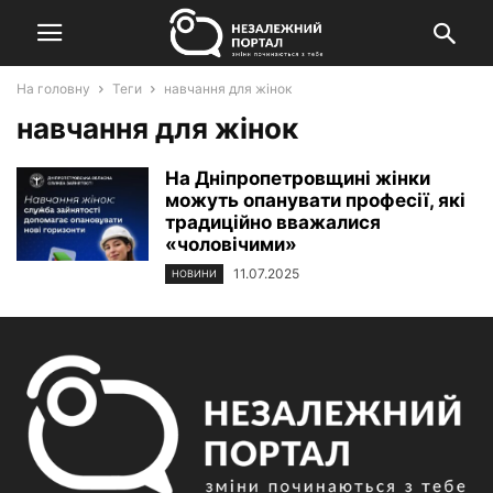
На головну
Теги
навчання для жінок
навчання для жінок
На Дніпропетровщині жінки
можуть опанувати професії, які
традиційно вважалися
«чоловічими»
11.07.2025
НОВИНИ