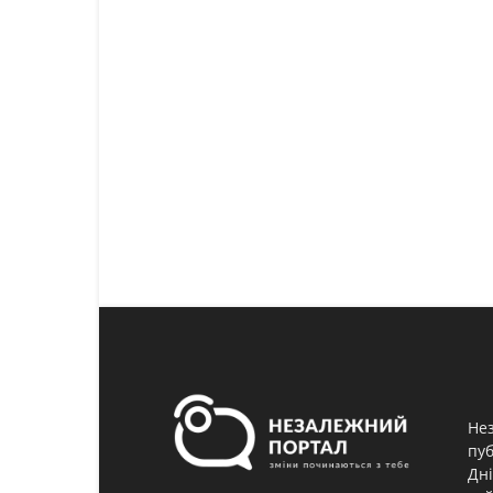
Нез
пуб
Дні