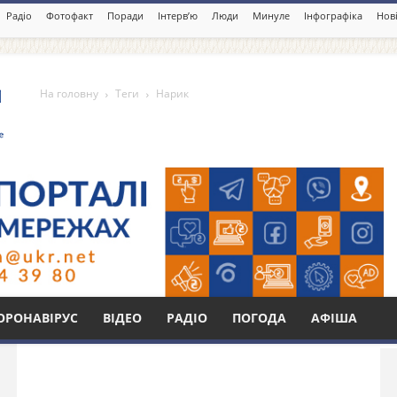
Радіо
Фотофакт
Поради
Інтерв’ю
Люди
Минуле
Інфографіка
Нові
На головну
Теги
Нарик
Бі
ОРОНАВІРУС
ВІДЕО
РАДІО
ПОГОДА
АФІША