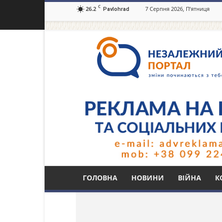
C
26.2
7 Серпня 2026, П’ятниця
Pavlohrad
Незалежний
портал
Павлоград.dp.ua
Тег: Нарик
ГОЛОВНА
НОВИНИ
ВІЙНА
К