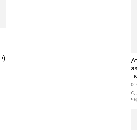
О)
А
з
п
06.
Од
че