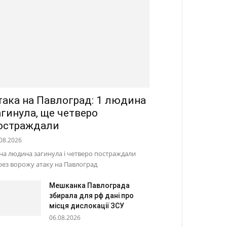
така на Павлоград: 1 людина
агинула, ще четверо
остраждали
08.2026
на людина загинула і четверо постраждали
рез ворожу атаку на Павлоград
Мешканка Павлограда
збирала для рф дані про
місця дислокації ЗСУ
06.08.2026