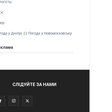
логість:
ск:
тер:
года у Дніпрі
||
Погода у Новомосковську
еклама
СЛІДУЙТЕ ЗА НАМИ