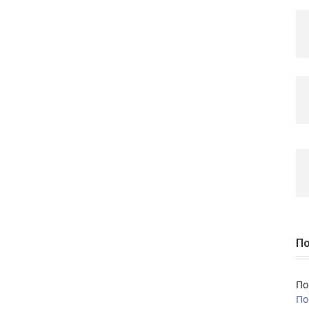
По
По
По