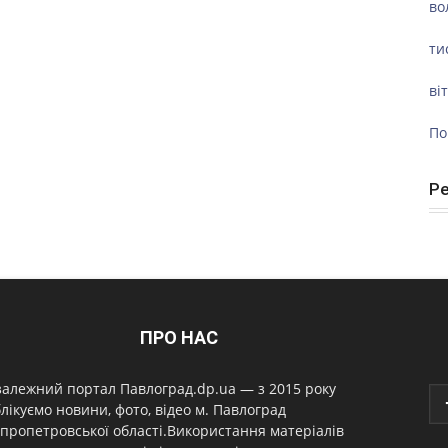
во
ти
ві
По
Р
ПРО НАС
алежний портал Павлоград.dp.ua — з 2015 року
лікуємо новини, фото, відео м. Павлоград
пропетровської області.Використання матеріалів