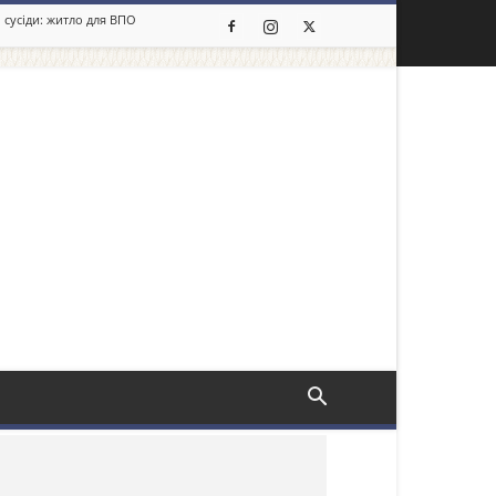
 сусіди: житло для ВПО
льше новин