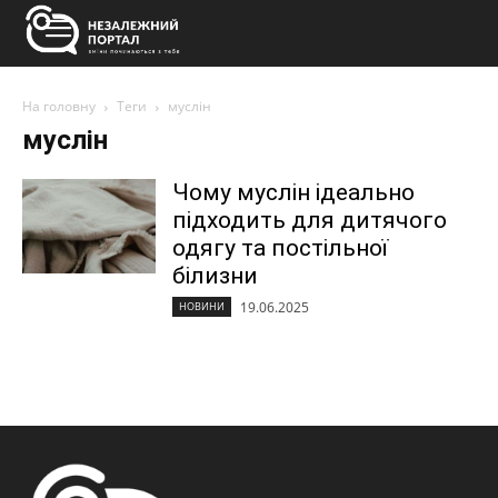
На головну
Теги
муслін
муслін
Чому муслін ідеально
підходить для дитячого
одягу та постільної
білизни
19.06.2025
НОВИНИ