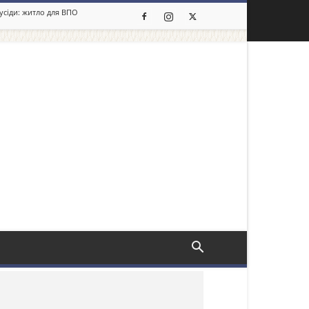
сусіди: житло для ВПО
льше новин