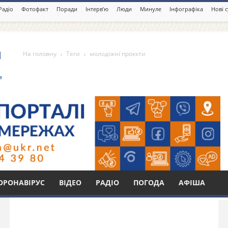
Радіо
Фотофакт
Поради
Інтерв’ю
Люди
Минуле
Інфографіка
Нові 
На головну
Теги
молодіжні проєкти
єкти
Бі
ОРОНАВІРУС
ВІДЕО
РАДІО
ПОГОДА
АФІША