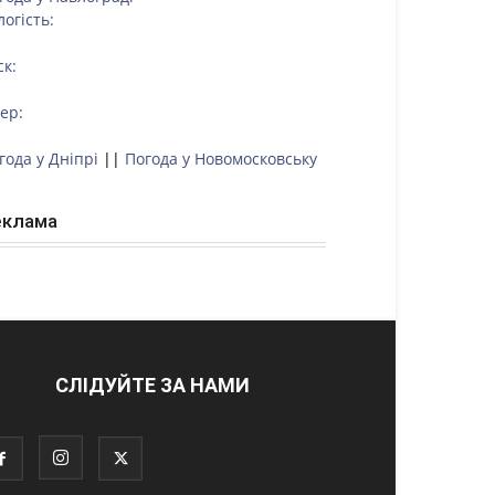
логість:
ск:
тер:
года у Дніпрі
||
Погода у Новомосковську
еклама
СЛІДУЙТЕ ЗА НАМИ