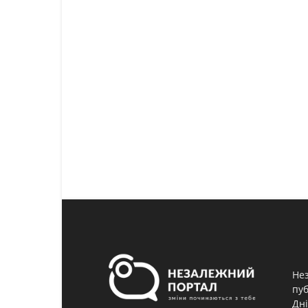
Нез
пуб
Дні