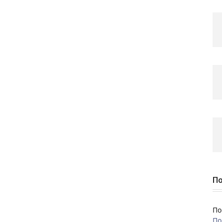
По
По
По