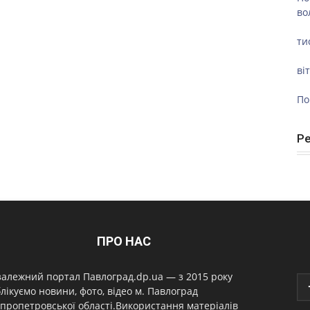
во
ти
ві
По
Р
ПРО НАС
алежний портал Павлоград.dp.ua — з 2015 року
лікуємо новини, фото, відео м. Павлоград
пропетровської області.Використання матеріалів