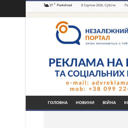
C
27
8 Серпня 2026, Субота
Ра
Pavlohrad
Незалежний
портал
Павлоград.dp.ua
Тег: мобилизацион
ГОЛОВНА
НОВИНИ
ВІЙНА
К