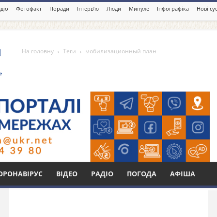
діо
Фотофакт
Поради
Інтерв’ю
Люди
Минуле
Інфографіка
Нові су
На головну
Теги
мобилизационный план
ный план
Бі
ОРОНАВІРУС
ВІДЕО
РАДІО
ПОГОДА
АФІША