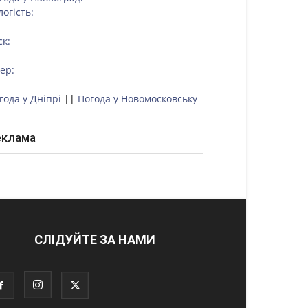
логість:
ск:
тер:
года у Дніпрі
||
Погода у Новомосковську
еклама
СЛІДУЙТЕ ЗА НАМИ