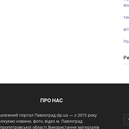
во
ти
ві
По
Р
ПРО НАС
алежний портал Павлоград.dp.ua — з 2015 року
лікуємо новини, фото, відео м. Павлоград
пропетровської області.Використання матеріалів