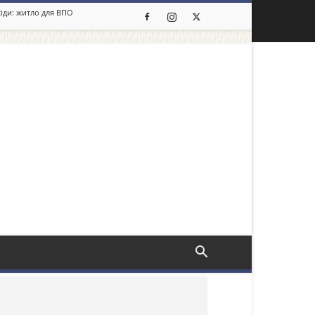
сіди: житло для ВПО
льше новин