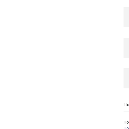
По
По
По