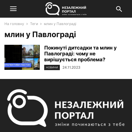
На головну
Теги
млин у Павлограді
млин у Павлограді
Покинуті дитсадки та млин у
Павлограді: чому не
вирішується проблема?
24.11.2023
НОВИНИ