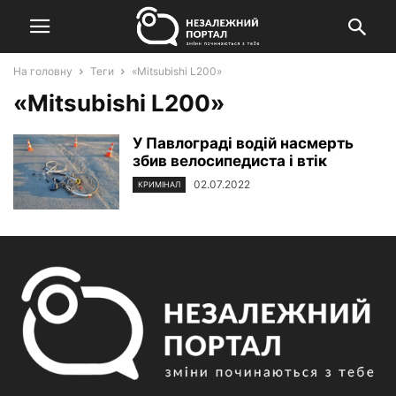
На головну
Теги
«Mitsubishi L200»
«Mitsubishi L200»
У Павлограді водій насмерть
збив велосипедиста і втік
02.07.2022
КРИМІНАЛ