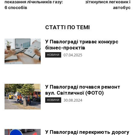
показання лічильників газу:
зіткнулися легковик і
6 способів
автобус
СТАТТІ ПО ТЕМІ
У Павлограді триває конкурс
бізнес-проєктів
07.04.2025
НОВИНИ
У Павлограді почався ремонт
вул. Світличної (ФОТО)
30.08.2024
НОВИНИ
У Павлограді перекриють дорогу