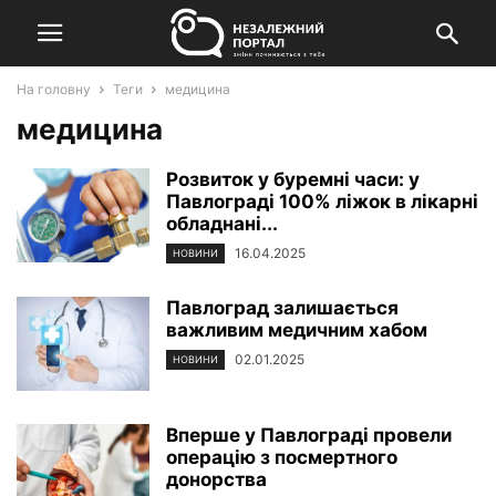
На головну
Теги
медицина
медицина
Розвиток у буремні часи: у
Павлограді 100% ліжок в лікарні
обладнані...
16.04.2025
НОВИНИ
Павлоград залишається
важливим медичним хабом
02.01.2025
НОВИНИ
Вперше у Павлограді провели
операцію з посмертного
донорства