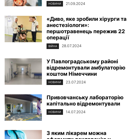
21.09.2024
НОВИНИ
«Диво, яке зробили хірурги та
анестезіологи»:
першотравенець пережив 22
операції
28.07.2024
ВІЙНА
У Павлоградському районі
відремонтували амбулаторію
коштом Німеччини
23.07.2024
НОВИНИ
Привовчанську лабораторію
капітально відремонтували
14.07.2024
НОВИНИ
З яким лікарем можна