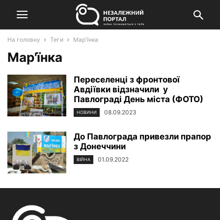
На головну
Теги
Мар'їнка
Мар'їнка
Переселенці з фронтової
Авдіївки відзначили у
Павлограді День міста (ФОТО)
08.09.2023
НОВИНИ
До Павлограда привезли прапор
з Донеччини
01.09.2022
ВІЙНА