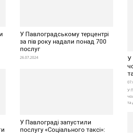
и
У Павлоградському терцентрі
за пів року надали понад 700
послуг
26.07.2024
У
ч
т
07.
У 
чо
та
У Павлограді запустили
ти
послугу «Соціального таксі»: