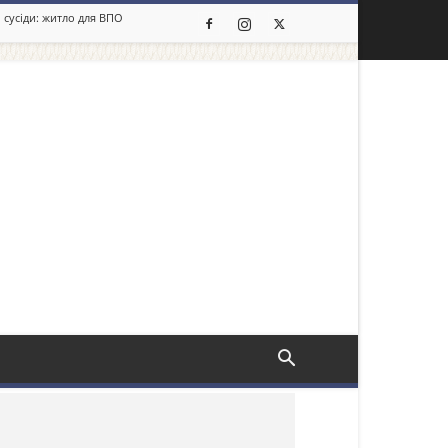
 сусіди: житло для ВПО
льше новин