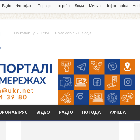
Радіо
Фотофакт
Поради
Інтерв’ю
Люди
Минуле
Інфографіка
Нові
На головну
Теги
маломобільні люди
люди
Бі
ОРОНАВІРУС
ВІДЕО
РАДІО
ПОГОДА
АФІША