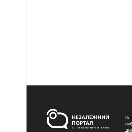
Нез
пуб
Дні