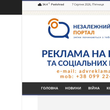
C
34.4
7 Серпня 2026, П’ятниця
Pavlohrad
Незалежний
портал
Павлоград.dp.ua
Тег: маломобільні 
ГОЛОВНА
НОВИНИ
ВІЙНА
К