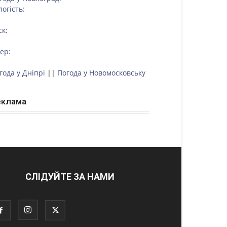
логість:
ск:
тер:
года у Дніпрі
||
Погода у Новомосковську
еклама
СЛІДУЙТЕ ЗА НАМИ