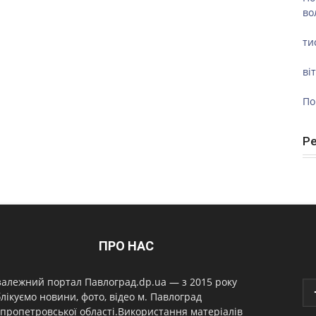
во
ти
ві
По
Р
ПРО НАС
алежний портал Павлоград.dp.ua — з 2015 року
лікуємо новини, фото, відео м. Павлоград
пропетровської області.Використання матеріалів