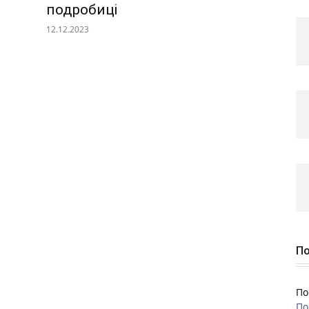
подробиці
12.12.2023
По
По
По