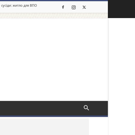
 сусіди: житло для ВПО
льше новин