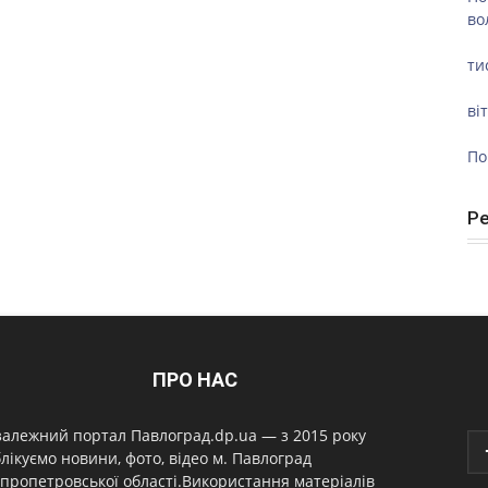
во
ти
ві
По
Р
ПРО НАС
алежний портал Павлоград.dp.ua — з 2015 року
лікуємо новини, фото, відео м. Павлоград
пропетровської області.Використання матеріалів