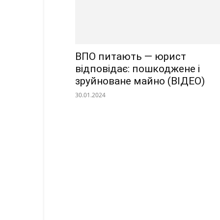
ВПО питають — юрист
відповідає: пошкоджене і
зруйноване майно (ВІДЕО)
30.01.2024