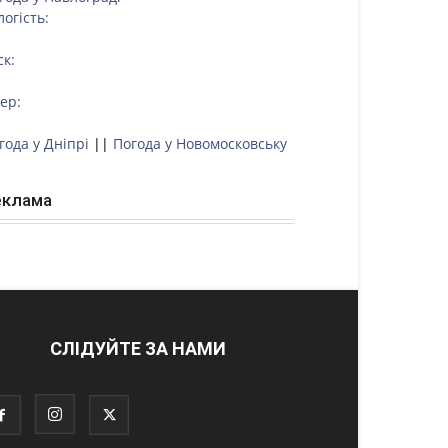
логість:
ск:
тер:
года у Дніпрі
||
Погода у Новомосковську
еклама
СЛІДУЙТЕ ЗА НАМИ