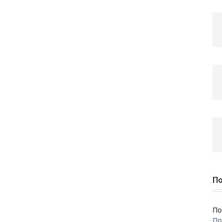
По
По
По