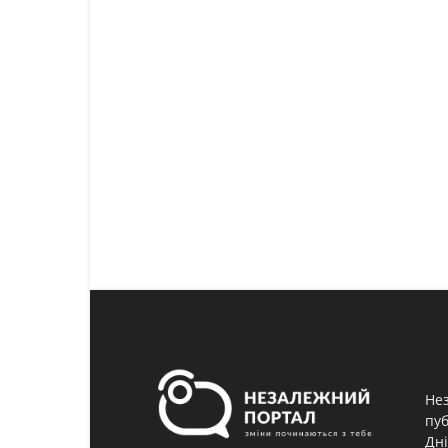
Нез
пуб
Дні