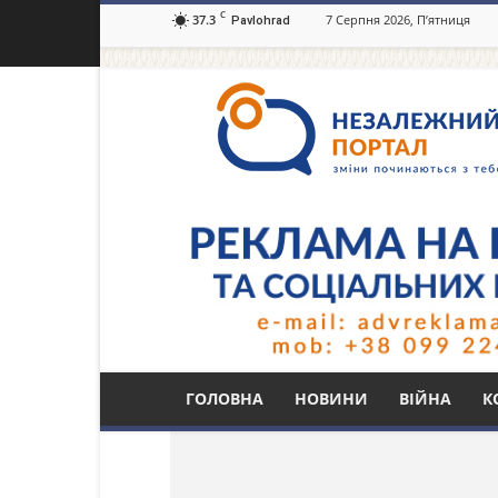
C
37.3
7 Серпня 2026, П’ятниця
Pavlohrad
Незалежний
портал
Павлоград.dp.ua
Тег: м. Бахмут
ГОЛОВНА
НОВИНИ
ВІЙНА
К