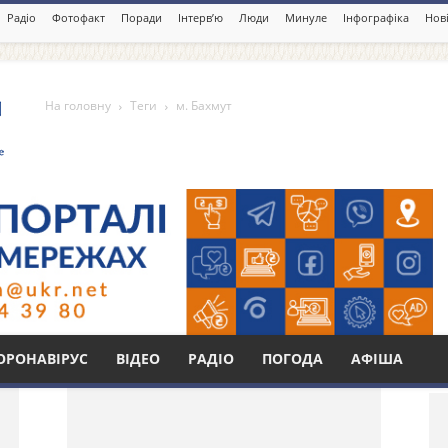
Радіо
Фотофакт
Поради
Інтерв’ю
Люди
Минуле
Інфографіка
Нові
На головну
Теги
м. Бахмут
Бі
ОРОНАВІРУС
ВІДЕО
РАДІО
ПОГОДА
АФІША