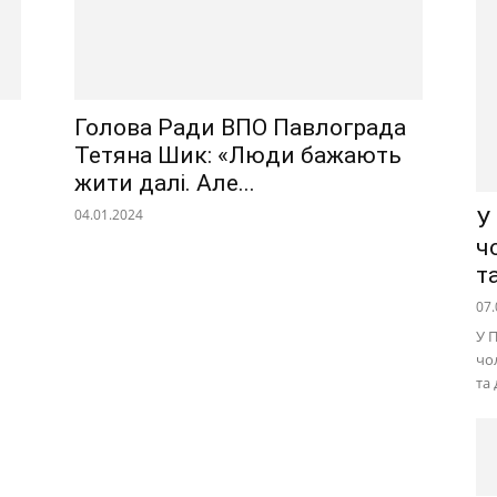
Голова Ради ВПО Павлограда
Тетяна Шик: «Люди бажають
жити далі. Але...
04.01.2024
У
ч
т
07.
У 
чо
та