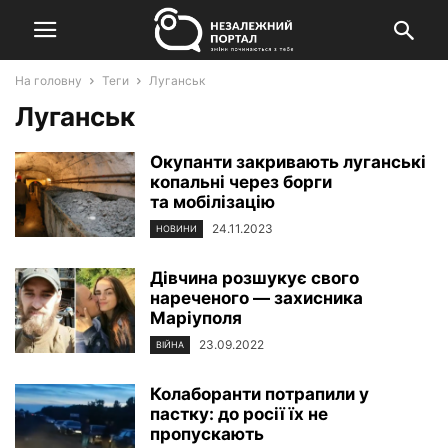
На головну
Теги
Луганськ
Луганськ
Окупанти закривають луганські
копальні через борги
та мобілізацію
24.11.2023
НОВИНИ
Дівчина розшукує свого
нареченого — захисника
Маріуполя
23.09.2022
ВІЙНА
Колаборанти потрапили у
пастку: до росії їх не
пропускають