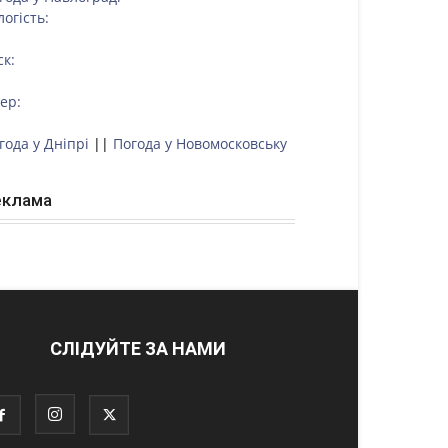
логість:
ск:
тер:
года у Дніпрі
||
Погода у Новомосковську
еклама
СЛІДУЙТЕ ЗА НАМИ