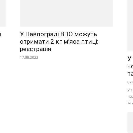
и
У Павлограді ВПО можуть
отримати 2 кг м’яса птиці:
реєстрація
17.08.2022
У
ч
т
07.
У 
чо
та