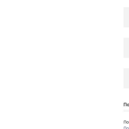
По
По
По