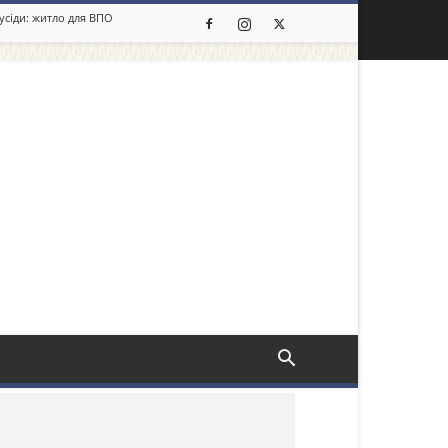
сусіди: житло для ВПО
льше новин