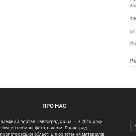
во
ти
ві
По
Р
ПРО НАС
алежний портал Павлоград.dp.ua — з 2015 року
лікуємо новини, фото, відео м. Павлоград
пропетровської області.Використання матеріалів