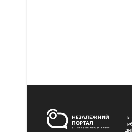
Нез
пуб
Дні