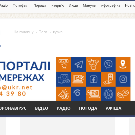
Радіо
Фотофакт
Поради
Інтерв’ю
Люди
Минуле
Інфографіка
Нові 
На головну
Теги
курка
Бі
ОРОНАВІРУС
ВІДЕО
РАДІО
ПОГОДА
АФІША