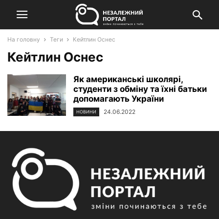
На головну
Теги
Кейтлин Оснес
Кейтлин Оснес
Як американські школярі,
студенти з обміну та їхні батьки
допомагають України
24.06.2022
НОВИНИ