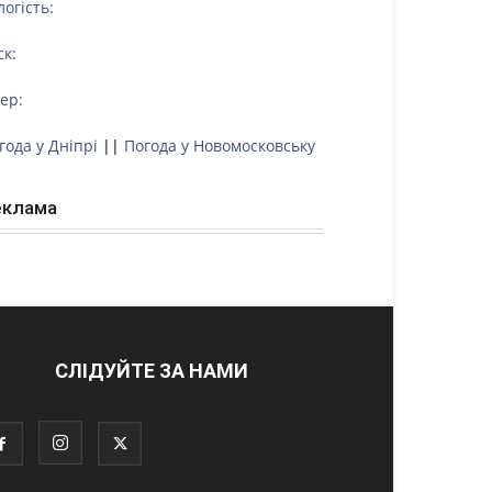
логість:
ск:
тер:
года у Дніпрі
||
Погода у Новомосковську
еклама
СЛІДУЙТЕ ЗА НАМИ