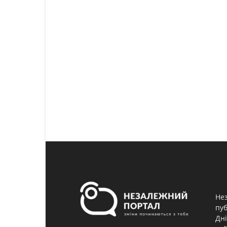
Нез
пуб
Дні