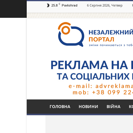
C
25.8
6 Серпня 2026, Четвер
Pavlohrad
Незалежний
портал
Павлоград.dp.ua
Тег: как работает 
ГОЛОВНА
НОВИНИ
ВІЙНА
К