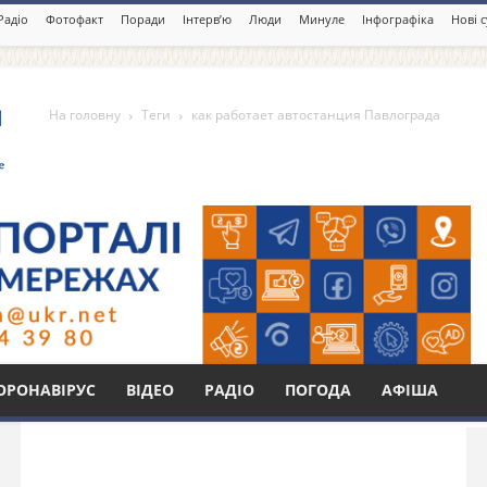
Радіо
Фотофакт
Поради
Інтерв’ю
Люди
Минуле
Інфографіка
Нові 
На головну
Теги
как работает автостанция Павлограда
автостанция Павлограда
Бі
ОРОНАВІРУС
ВІДЕО
РАДІО
ПОГОДА
АФІША