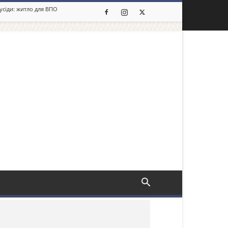
сусіди: житло для ВПО
льше новин