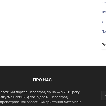
во
ти
ві
По
Р
ПРО НАС
алежний портал Павлоград.dp.ua — з 2015 року
лікуємо новини, фото, відео м. Павлоград
пропетровської області.Використання матеріалів