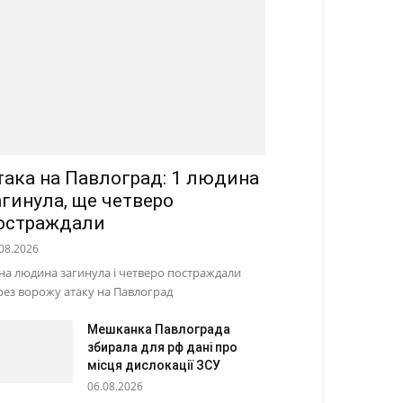
така на Павлоград: 1 людина
агинула, ще четверо
остраждали
08.2026
на людина загинула і четверо постраждали
рез ворожу атаку на Павлоград
Мешканка Павлограда
збирала для рф дані про
місця дислокації ЗСУ
06.08.2026