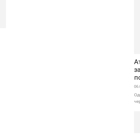
А
з
п
06.
Од
че