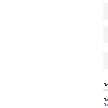
По
По
По