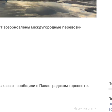
дут возобновлены междугородные перевозки
П
в кассах, сообщили в Павлоградском горсовете.
П
П
Наступна стаття
во