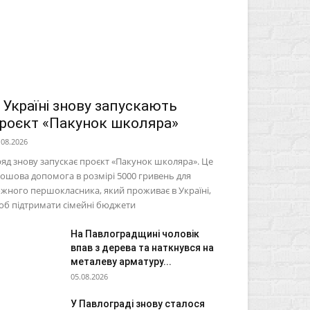
 Україні знову запускають
роєкт «Пакунок школяра»
.08.2026
яд знову запускає проєкт «Пакунок школяра». Це
ошова допомога в розмірі 5000 гривень для
жного першокласника, який проживає в Україні,
б підтримати сімейні бюджети
На Павлоградщині чоловік
впав з дерева та наткнувся на
металеву арматуру...
05.08.2026
У Павлограді знову сталося