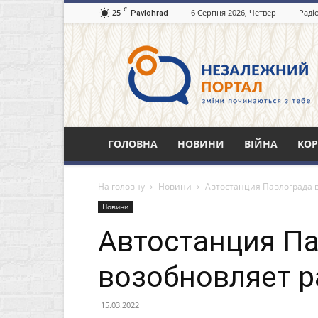
C
25
6 Серпня 2026, Четвер
Раді
Pavlohrad
Незалежний
портал
Павлоград.dp.ua
ГОЛОВНА
НОВИНИ
ВІЙНА
КОР
На головну
Новини
Автостанция Павлограда 
Новини
Автостанция П
возобновляет р
15.03.2022