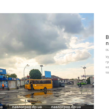
В
п
06
Ур
гр
ко
що