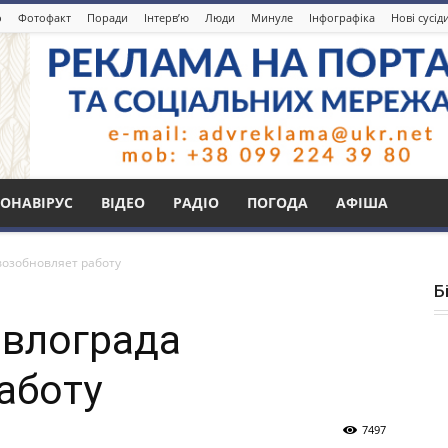
о
Фотофакт
Поради
Інтерв’ю
Люди
Минуле
Інфографіка
Нові сусід
ОНАВІРУС
ВІДЕО
РАДІО
ПОГОДА
АФІША
возобновляет работу
Б
авлограда
аботу
7497