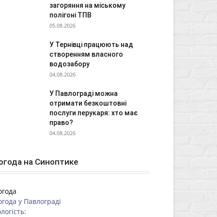
загоряння на міському
полігоні ТПВ
05.08.2026
У Тернівці працюють над
створенням власного
водозабору
04.08.2026
У Павлограді можна
отримати безкоштовні
послуги перукаря: хто має
право?
04.08.2026
огода на Синоптике
огода
огода у
Павлограді
логість: