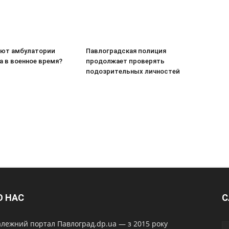
ают амбулатории
Павлоградская полиция
а в военное время?
продолжает проверять
подозрительных личностей
О НАС
С
лежний портал Павлоград.dp.ua — з 2015 року