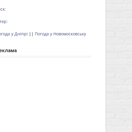
ск:
тер:
огода у Дніпрі
||
Погода у Новомосковську
еклама