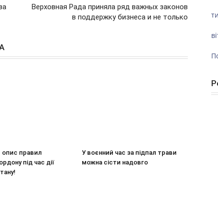
за
Верховная Рада приняла ряд важных законов
ти
в поддержку бизнеса и не только
ві
А
П
Р
 опис правил
У воєнний час за підпал трави
ордону під час дії
можна сісти надовго
тану!