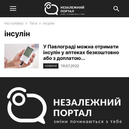
На головну
Теги
інсулін
інсулін
У Павлограді можна отримати
інсулін у аптеках безкоштовно
або з доплатою...
19.07.2022
НОВИНИ