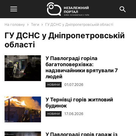
На головну
Теги
ГУ ДСНС у Дніпропетровській області
ГУ ДСНС у Дніпропетровській
області
У Павлограді горіла
багатоповерхівка:
надзвичайники врятували 7
людей
01.07.2026
НОВИНИ
У Тернівці горів житловий
будинок
17.06.2026
НОВИНИ
У Павлограді горів гараж із