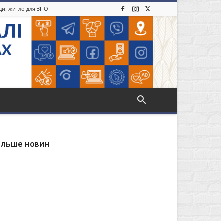
іди: житло для ВПО
ільше новин