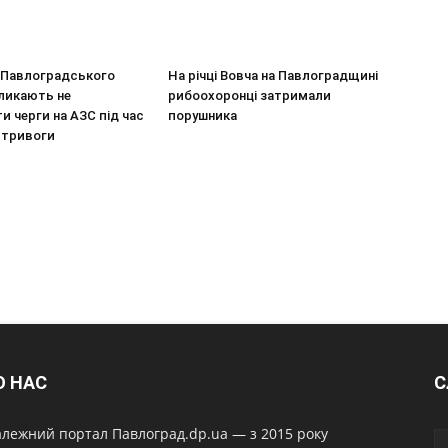
 Павлоградського
На річці Вовча на Павлоградщині
ликають не
рибоохоронці затримали
 черги на АЗС під час
порушника
 тривоги
О НАС
С
лежний портал Павлоград.dp.ua — з 2015 року