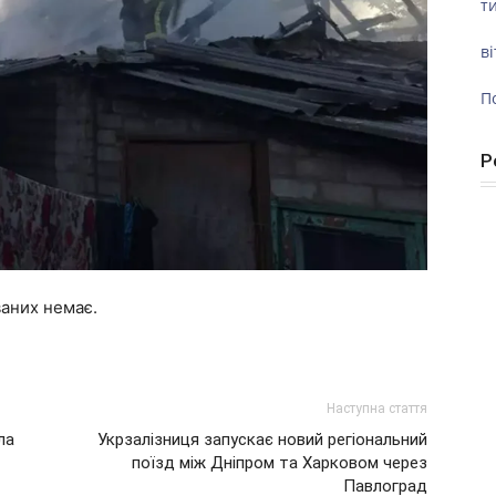
ти
ві
П
Р
ваних немає.
Наступна стаття
ла
Укрзалізниця запускає новий регіональний
поїзд між Дніпром та Харковом через
Павлоград