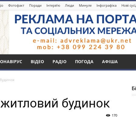
іо
Фотофакт
Поради
Інтерв’ю
Люди
Минуле
Інфографіка
Нові сус
ОНАВІРУС
ВІДЕО
РАДІО
ПОГОДА
АФІША
 будинок
Б
в житловий будинок
170