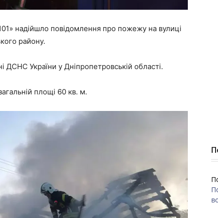
101» надійшло повідомлення про пожежу на вулиці
ького району.
і ДСНС України у Дніпропетровській області.
агальній площі 60 кв. м.
П
П
П
во