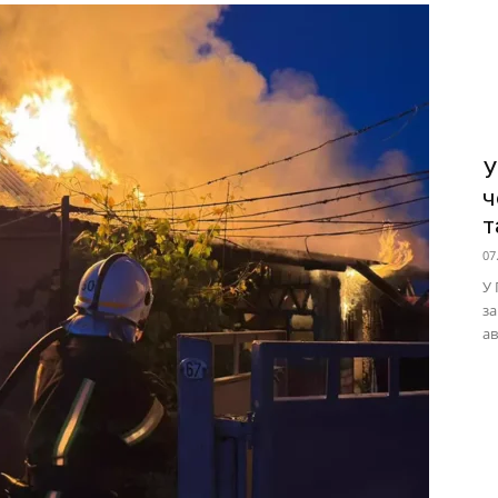
У
ч
т
07
У 
за
ав