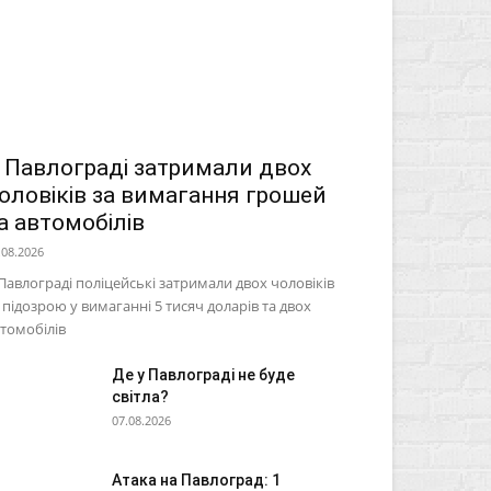
 Павлограді затримали двох
оловіків за вимагання грошей
а автомобілів
.08.2026
Павлограді поліцейські затримали двох чоловіків
 підозрою у вимаганні 5 тисяч доларів та двох
томобілів
Де у Павлограді не буде
світла?
07.08.2026
Атака на Павлоград: 1