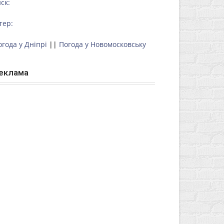
ск:
тер:
огода у Дніпрі
||
Погода у Новомосковську
еклама