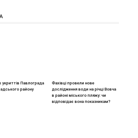
А
х укриттів Павлограда
Фахівці провели нове
радського району
дослідження води на річці Вовча
в районі міського пляжу: чи
відповідає вона показникам?