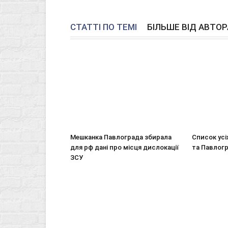
СТАТТІ ПО ТЕМІ
БІЛЬШЕ ВІД АВТОР
Мешканка Павлограда збирала
Список усі
для рф дані про місця дислокації
та Павлог
ЗСУ