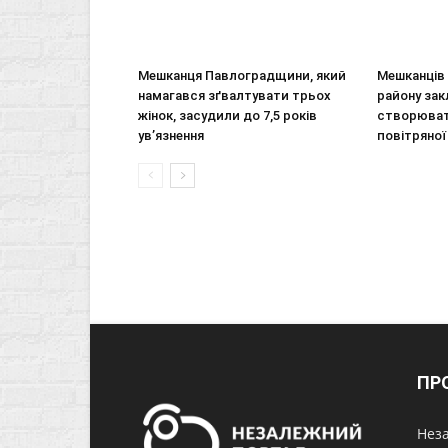
Мешканця Павлоградщини, який
Мешканців
намагався зґвалтувати трьох
району зак
жінок, засудили до 7,5 років
створювати
ув’язнення
повітряної
ПР
Неза