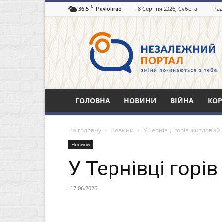
C
36.5
8 Серпня 2026, Субота
Рад
Pavlohrad
Незалежний
портал
Павлоград.dp.ua
ГОЛОВНА
НОВИНИ
ВІЙНА
КОР
На головну
Новини
У Тернівці горів житловий
Новини
У Тернівці горі
17.06.2026