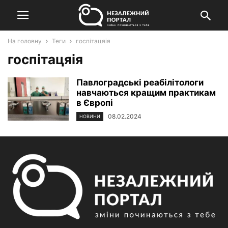
На головну
Теги
госпітацяія
госпітацяія
Павлоградські реабілітологи
навчаються кращим практикам
в Європі
08.02.2024
НОВИНИ