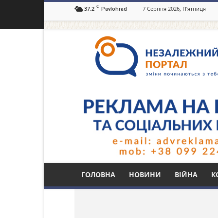
C
37.2
7 Серпня 2026, П’ятниця
Pavlohrad
Незалежний
портал
Павлоград.dp.ua
Тег: gj;t;f
ГОЛОВНА
НОВИНИ
ВІЙНА
К