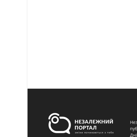
Нез
пуб
Дні