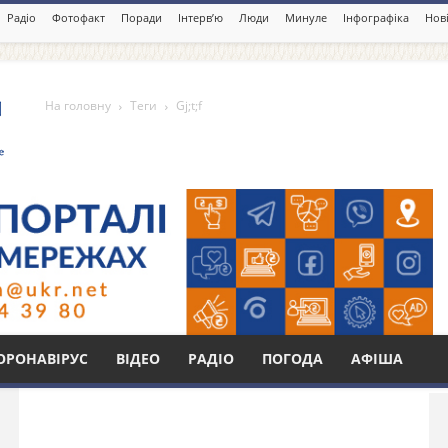
Радіо
Фотофакт
Поради
Інтерв’ю
Люди
Минуле
Інфографіка
Нові
На головну
Теги
Gj;t;f
Бі
ОРОНАВІРУС
ВІДЕО
РАДІО
ПОГОДА
АФІША