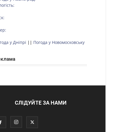
логість:
ск:
тер:
года у Дніпрі
||
Погода у Новомосковську
еклама
СЛІДУЙТЕ ЗА НАМИ