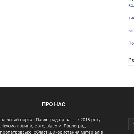
во
ти
ві
По
Р
ПРО НАС
алежний портал Павлоград.dp.ua — з 2015 року
лікуємо новини, фото, відео м. Павлоград
пропетровської області.Використання матеріалів