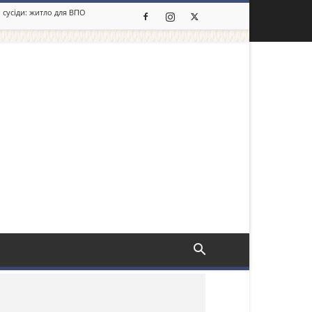
 сусіди: житло для ВПО
льше новин