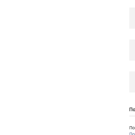
По
По
По