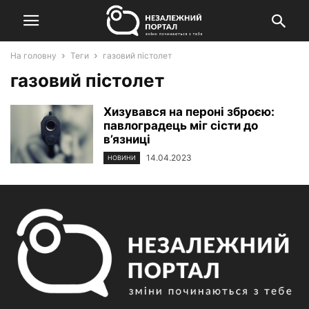
На головну
Теги
газовий пістолет
газовий пістолет
Хизувався на пероні зброєю:
павлоградець міг сісти до
в’язниці
14.04.2023
НОВИНИ