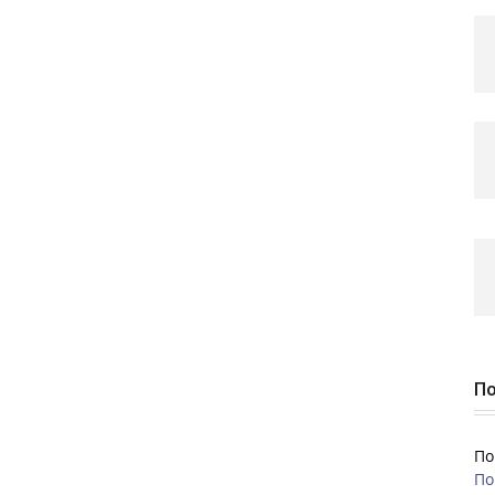
По
По
По