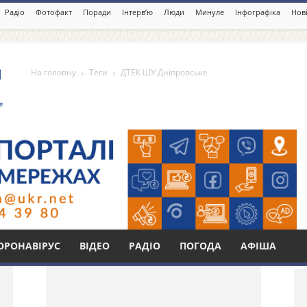
Радіо
Фотофакт
Поради
Інтерв’ю
Люди
Минуле
Інфографіка
Нові
На головну
Теги
ДТЕК ШУ Дніпровське
овське
Бі
ОРОНАВІРУС
ВІДЕО
РАДІО
ПОГОДА
АФІША