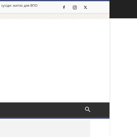
 сусіди: житло для ВПО
льше новин