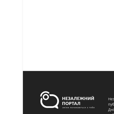
Нез
пуб
Дні