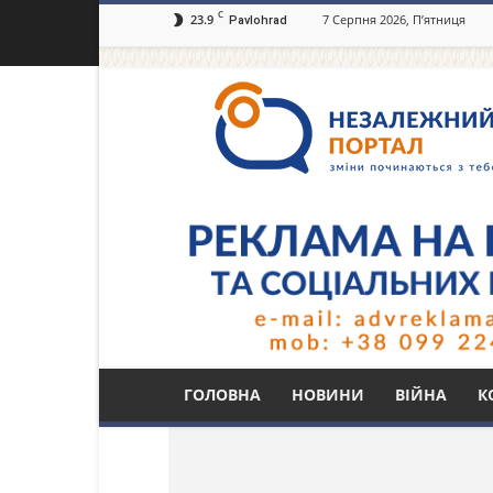
C
23.9
7 Серпня 2026, П’ятниця
Pavlohrad
Незалежний
портал
Павлоград.dp.ua
Тег: ДТЕК ШУ Дніпр
ГОЛОВНА
НОВИНИ
ВІЙНА
К