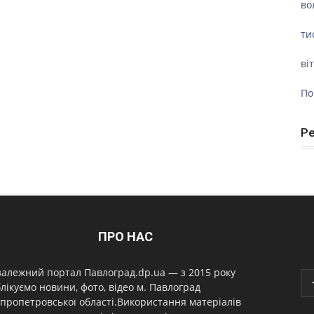
во
ти
ві
По
Р
ПРО НАС
алежний портал Павлоград.dp.ua — з 2015 року
лікуємо новини, фото, відео м. Павлоград
пропетровської області.Використання матеріалів