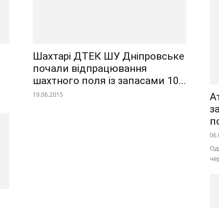
Шахтарі ДТЕК ШУ Дніпровське
почали відпрацювання
шахтного поля із запасами 10...
19.06.2015
А
з
п
06.
Од
че