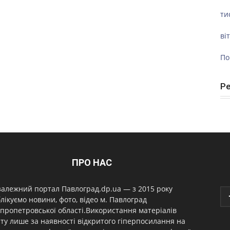
ти
ві
По
Р
ПРО НАС
алежний портал Павлоград.dp.ua — з 2015 року
лікуємо новини, фото, відео м. Павлоград
пропетровської області.Використання матеріалів
ту лише за наявності відкритого гіперпосилання на