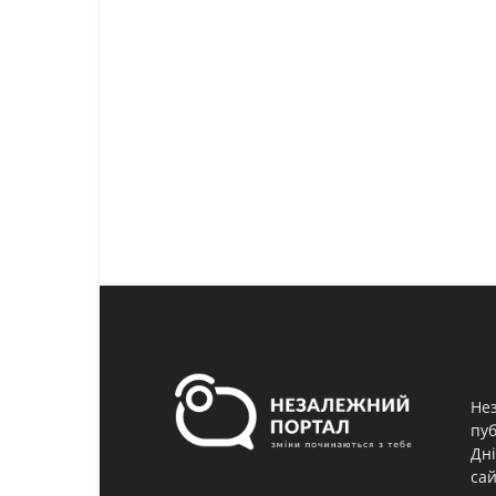
Нез
пуб
Дні
сай