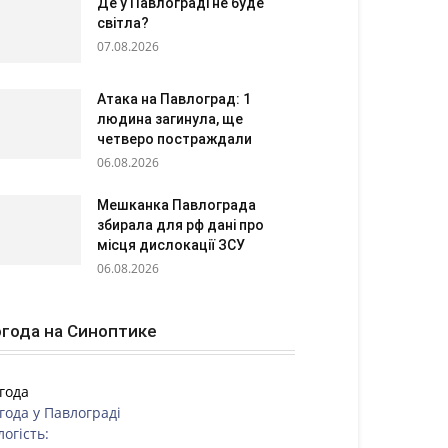
Де у Павлограді не буде
світла?
07.08.2026
Атака на Павлоград: 1
людина загинула, ще
четверо постраждали
06.08.2026
Мешканка Павлограда
збирала для рф дані про
місця дислокації ЗСУ
06.08.2026
года на Синоптике
года
года у
Павлограді
логість: