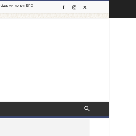
усіди: житло для ВПО
льше новин