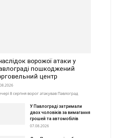
наслідок ворожої атаки у
авлограді пошкоджений
орговельний центр
08.2026
ечері 8 серпня ворог атакував Павлоград
У Павлограді затримали
двох чоловіків за вимагання
грошей та автомобілів
07.08.2026