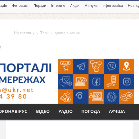
адіо
Фотофакт
Поради
Інтерв’ю
Люди
Минуле
Інфографіка
Нові с
На головну
Теги
дрова онлайн
Бі
ОРОНАВІРУС
ВІДЕО
РАДІО
ПОГОДА
АФІША