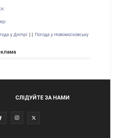
ск:
тер:
года у Дніпрі
||
Погода у Новомосковську
еклама
СЛІДУЙТЕ ЗА НАМИ