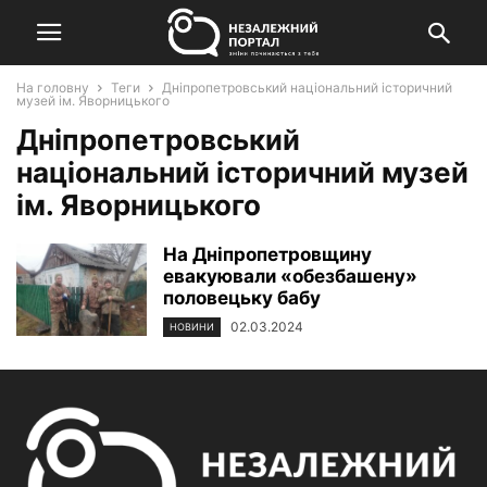
На головну
Теги
Дніпропетровський національний історичний
музей ім. Яворницького
Дніпропетровський
національний історичний музей
ім. Яворницького
На Дніпропетровщину
евакуювали «обезбашену»
половецьку бабу
02.03.2024
НОВИНИ