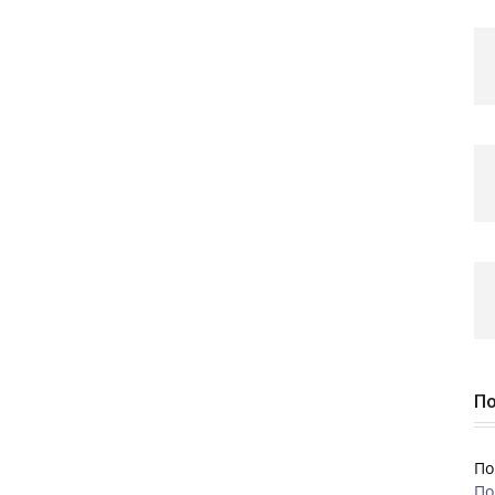
По
По
По