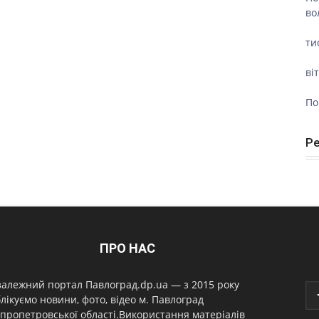
во
ти
ві
По
Р
ПРО НАС
алежний портал Павлоград.dp.ua — з 2015 року
лікуємо новини, фото, відео м. Павлоград
пропетровської області.Використання матеріалів