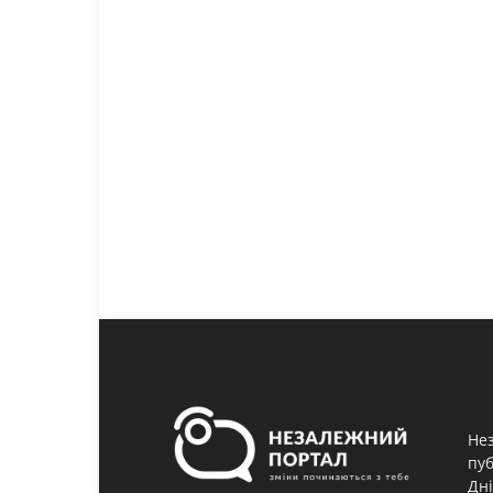
Нез
пуб
Дні