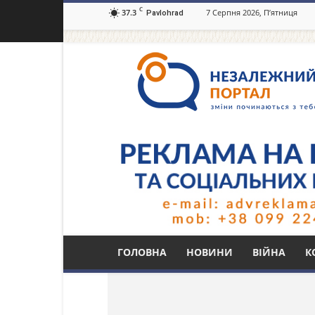
C
37.3
7 Серпня 2026, П’ятниця
Pavlohrad
Незалежний
портал
Павлоград.dp.ua
Тег: дитячий садок
ГОЛОВНА
НОВИНИ
ВІЙНА
К