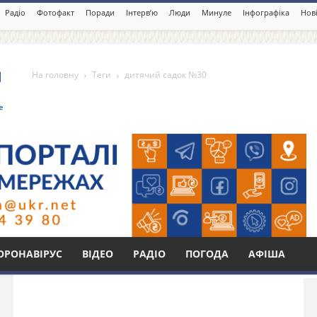
Радіо
Фотофакт
Поради
Інтерв’ю
Люди
Минуле
Інфографіка
Нові
На головну
Теги
дитячий садок №30
 №30
Бі
ОРОНАВІРУС
ВІДЕО
РАДІО
ПОГОДА
АФІША