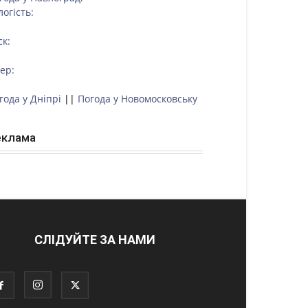
логість:
ск:
тер:
года у Дніпрі
||
Погода у Новомосковську
еклама
СЛІДУЙТЕ ЗА НАМИ