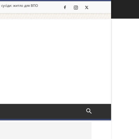
 сусіди: житло для ВПО
льше новин