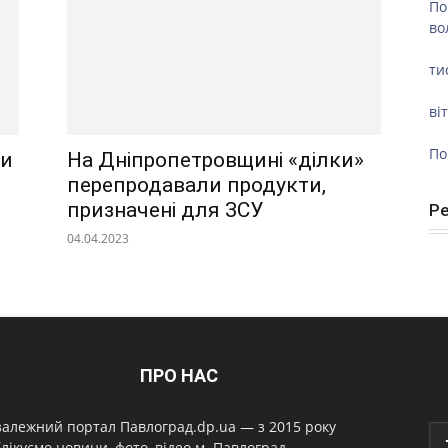
По
во
ти
ві
По
ли
На Дніпропетровщині «ділки»
перепродавали продукти,
призначені для ЗСУ
Р
04.04.2023
ПРО НАС
алежний портал Павлоград.dp.ua — з 2015 року
лікуємо новини, фото, відео м. Павлоград