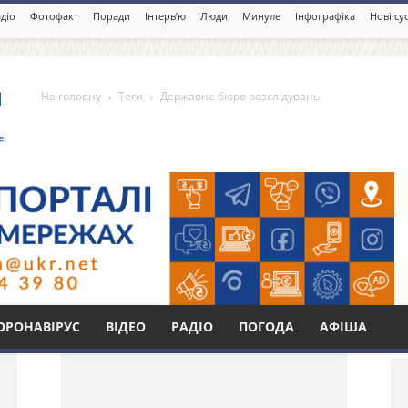
діо
Фотофакт
Поради
Інтерв’ю
Люди
Минуле
Інфографіка
Нові су
На головну
Теги
Державне бюро розслідувань
 розслідувань
Бі
ОРОНАВІРУС
ВІДЕО
РАДІО
ПОГОДА
АФІША