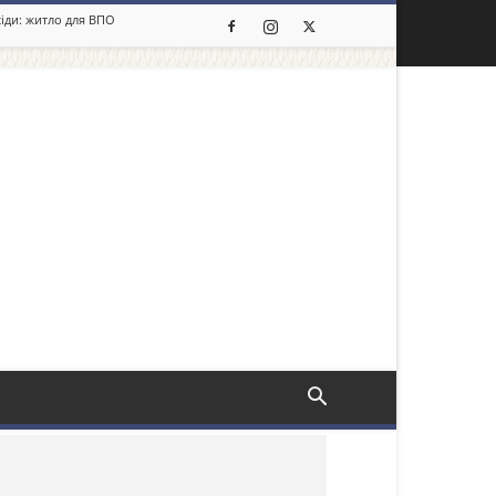
сіди: житло для ВПО
льше новин