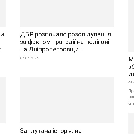
ли
ДБР розпочало розслідування
за фактом трагедії на полігоні
я
на Дніпропетровщині
03.03.2025
М
з
д
06.
Пр
Па
сп
Заплутана історія: на