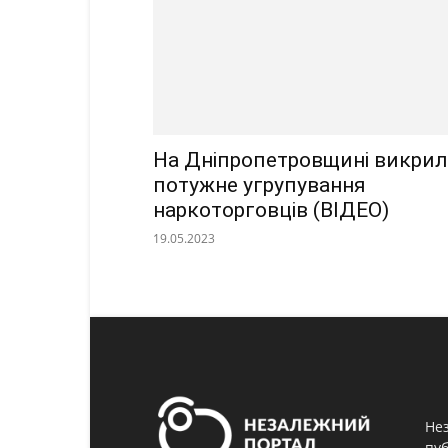
На Дніпропетровщині викри
потужне угрупування
наркоторговців (ВІДЕО)
19.05.2023
Нез
пуб