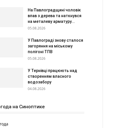
На Павлоградщині чоловік
впав з дерева та наткнувся
на металеву арматуру...
05.08.2026
У Павлограді знову сталося
загоряння на міському
полігоні ТПВ
05.08.2026
У Тернівці працюють над
створенням власного
водозабору
04.08.2026
года на Синоптике
года