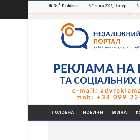
C
34
6 Серпня 2026, Четвер
Ра
Pavlohrad
Незалежний
портал
Павлоград.dp.ua
Тег: Державне бюро
ГОЛОВНА
НОВИНИ
ВІЙНА
К