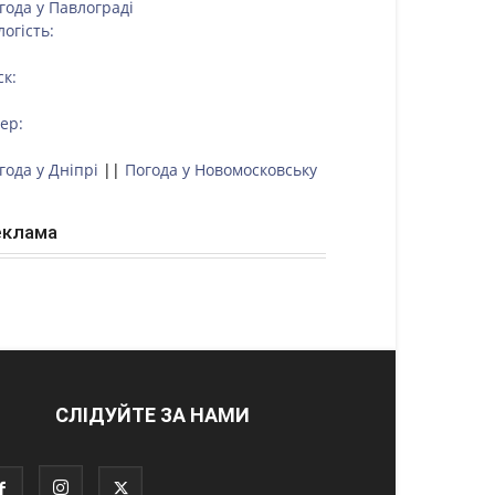
года у
Павлограді
логість:
ск:
тер:
года у Дніпрі
||
Погода у Новомосковську
еклама
СЛІДУЙТЕ ЗА НАМИ