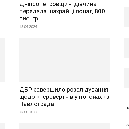
Дніпропетровщині дівчина
передала шахрайці понад 800
тис. грн
18.04.2024
ДБР завершило розслідування
щодо «перевертнів у погонах» з
Павлограда
По
28.06.2023
По