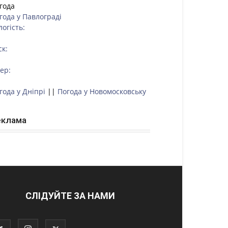
года
года у
Павлограді
логість:
ск:
тер:
года у Дніпрі
||
Погода у Новомосковську
еклама
СЛІДУЙТЕ ЗА НАМИ