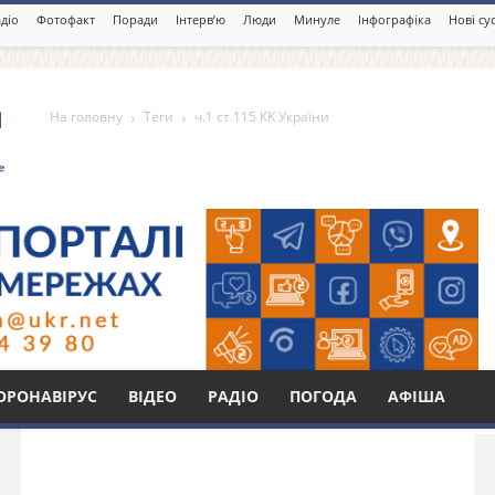
діо
Фотофакт
Поради
Інтерв’ю
Люди
Минуле
Інфографіка
Нові су
На головну
Теги
ч.1 ст.115 КК України
країни
Бі
ОРОНАВІРУС
ВІДЕО
РАДІО
ПОГОДА
АФІША