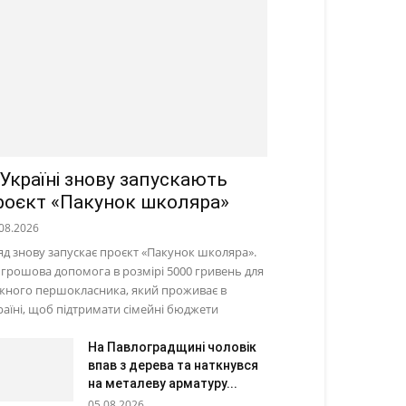
 Україні знову запускають
роєкт «Пакунок школяра»
08.2026
яд знову запускає проєкт «Пакунок школяра».
 грошова допомога в розмірі 5000 гривень для
жного першокласника, який проживає в
раїні, щоб підтримати сімейні бюджети
На Павлоградщині чоловік
впав з дерева та наткнувся
на металеву арматуру...
05.08.2026