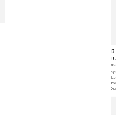
В
п
06.
Ур
Це
ко
Ук