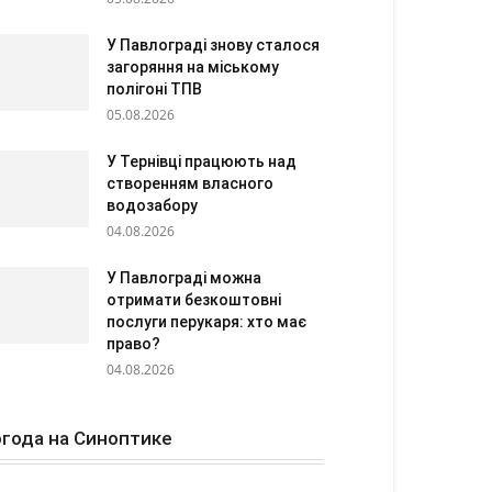
У Павлограді знову сталося
загоряння на міському
полігоні ТПВ
05.08.2026
У Тернівці працюють над
створенням власного
водозабору
04.08.2026
У Павлограді можна
отримати безкоштовні
послуги перукаря: хто має
право?
04.08.2026
года на Синоптике