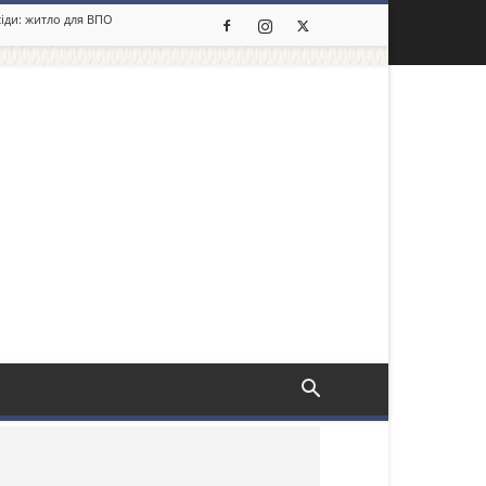
сіди: житло для ВПО
льше новин