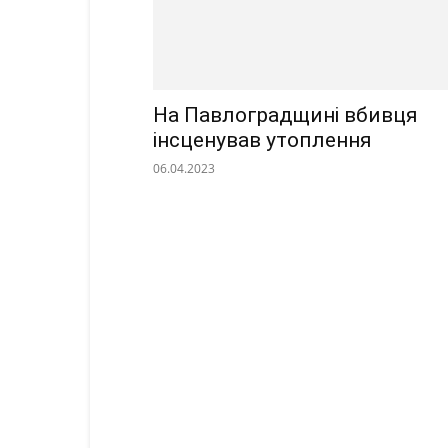
На Павлоградщині вбивця
інсценував утоплення
06.04.2023