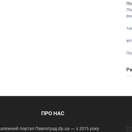
По
По
во
ти
ві
По
Р
ПРО НАС
алежний портал Павлоград.dp.ua — з 2015 року