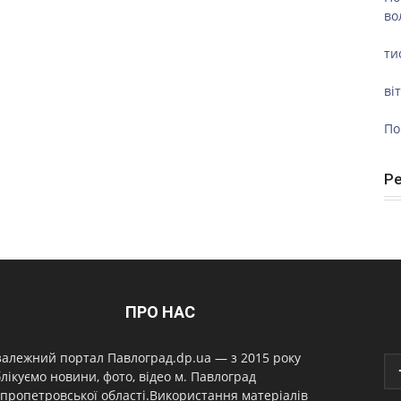
во
ти
ві
По
Р
ПРО НАС
алежний портал Павлоград.dp.ua — з 2015 року
лікуємо новини, фото, відео м. Павлоград
пропетровської області.Використання матеріалів