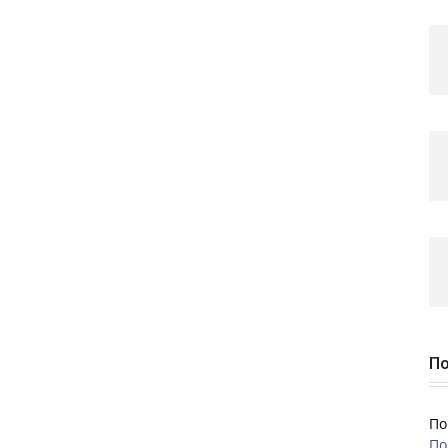
По
По
По