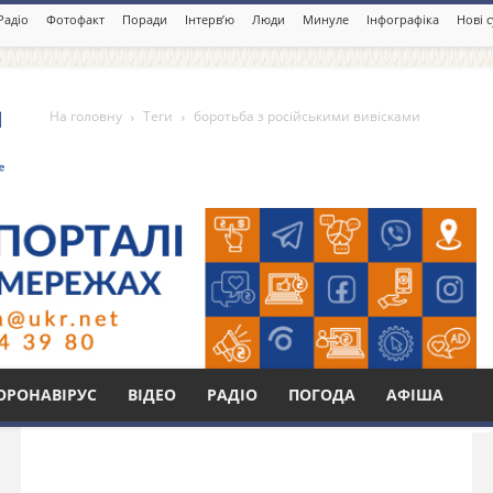
Радіо
Фотофакт
Поради
Інтерв’ю
Люди
Минуле
Інфографіка
Нові 
На головну
Теги
боротьба з російськими вивісками
ійськими вивісками
Бі
ОРОНАВІРУС
ВІДЕО
РАДІО
ПОГОДА
АФІША