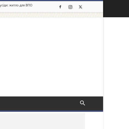
сусіди: житло для ВПО
льше новин