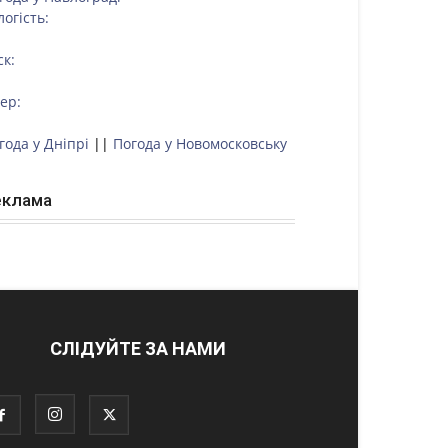
логість:
ск:
тер:
года у Дніпрі
||
Погода у Новомосковську
еклама
СЛІДУЙТЕ ЗА НАМИ