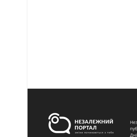
Нез
пуб
Дні