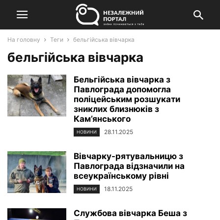
На головну
Теги
бельгійська вівчарка
бельгійська вівчарка
Бельгійська вівчарка з
Павлограда допомогла
поліцейським розшукати
зниклих близнюків з
Кам’янського
28.11.2025
НОВИНИ
Вівчарку-рятувальницю з
Павлограда відзначили на
всеукраїнському рівні
18.11.2025
НОВИНИ
Службова вівчарка Беша з