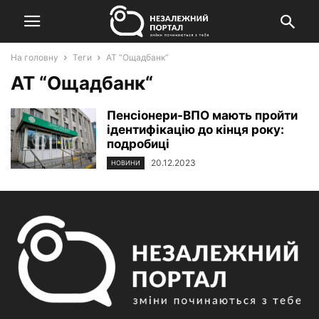
На головну
Теги
АТ “Ощадбанк“
АТ “Ощадбанк“
Пенсіонери-ВПО мають пройти
ідентифікацію до кінця року:
подробиці
20.12.2023
НОВИНИ