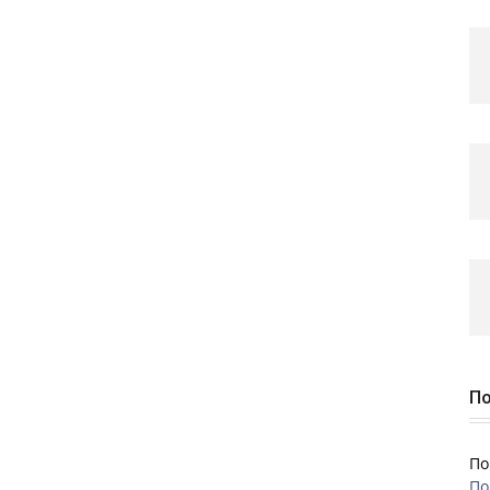
По
По
По