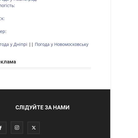
логість:
ск:
тер:
года у Дніпрі
||
Погода у Новомосковську
еклама
СЛІДУЙТЕ ЗА НАМИ