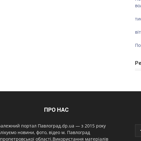
во
ти
ві
По
Р
ПРО НАС
алежний портал Павлоград.dp.ua — з 2015 року
лікуємо новини, фото, відео м. Павлоград
пропетровської області.Використання матеріалів