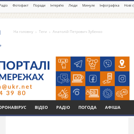
Радіо
Фотофакт
Поради
Інтерв’ю
Люди
Минуле
Інфографіка
Нові 
На головну
Теги
Анатолій Петрович Зубенко
вич Зубенко
Бі
ОРОНАВІРУС
ВІДЕО
РАДІО
ПОГОДА
АФІША