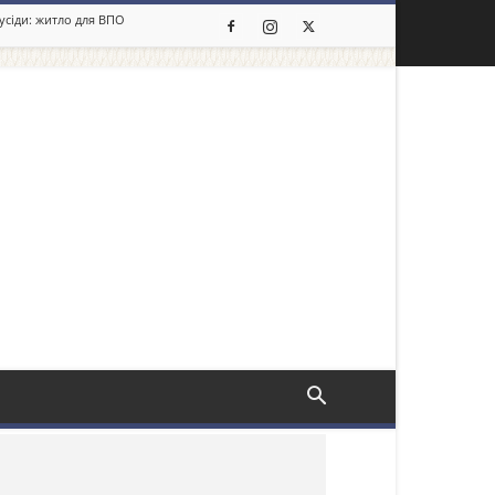
сусіди: житло для ВПО
льше новин