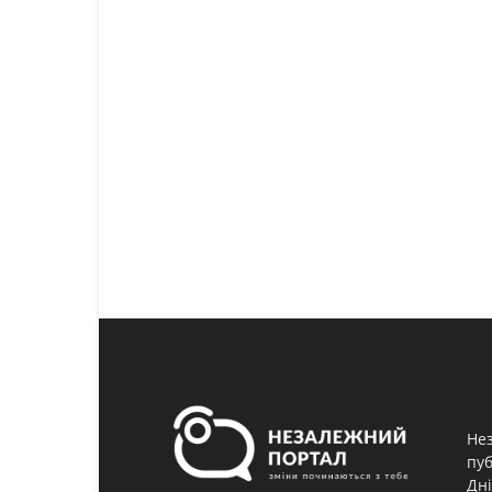
Нез
пуб
Дні