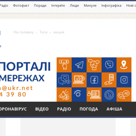
Радіо
Фотофакт
Поради
Інтерв’ю
Люди
Минуле
Інфографіка
Нові 
На головну
Теги
акция
Бі
ОРОНАВІРУС
ВІДЕО
РАДІО
ПОГОДА
АФІША