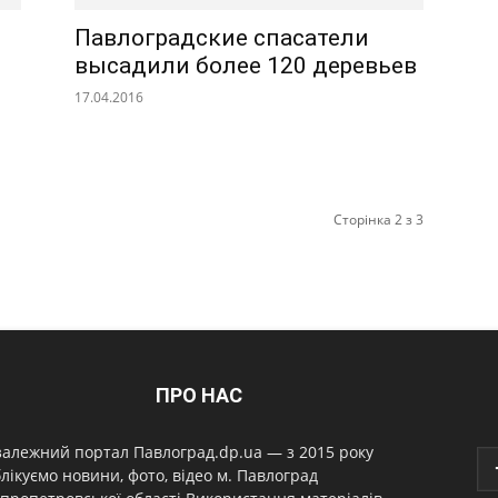
Павлоградские спасатели
высадили более 120 деревьев
17.04.2016
Сторінка 2 з 3
ПРО НАС
алежний портал Павлоград.dp.ua — з 2015 року
лікуємо новини, фото, відео м. Павлоград