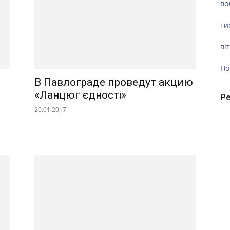
во
ти
ві
По
В Павлограде проведут акцию
«Ланцюг єдності»
Р
20.01.2017