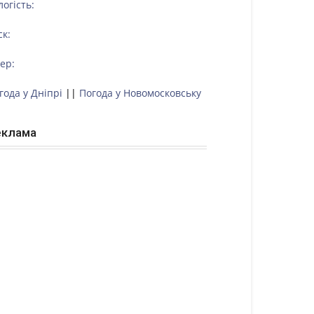
логість:
ск:
тер:
года у Дніпрі
||
Погода у Новомосковську
еклама