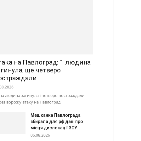
така на Павлоград: 1 людина
агинула, ще четверо
остраждали
08.2026
на людина загинула і четверо постраждали
рез ворожу атаку на Павлоград
Мешканка Павлограда
збирала для рф дані про
місця дислокації ЗСУ
06.08.2026