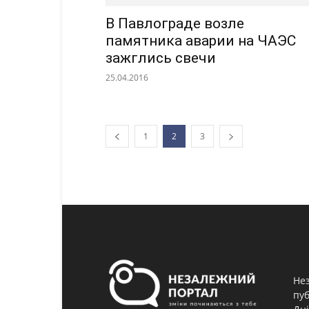
В Павлограде возле
памятника аварии на ЧАЭС
зажглись свечи
25.04.2016
1
2
3
Нез
пуб