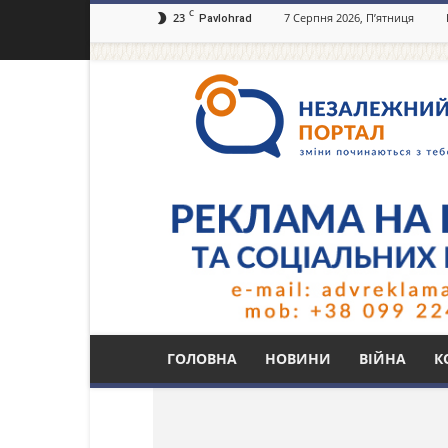
C
23
7 Серпня 2026, П’ятниця
Pavlohrad
Незалежний
портал
Павлоград.dp.ua
Тег: акция
ГОЛОВНА
НОВИНИ
ВІЙНА
К