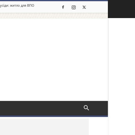
сусіди: житло для ВПО
льше новин