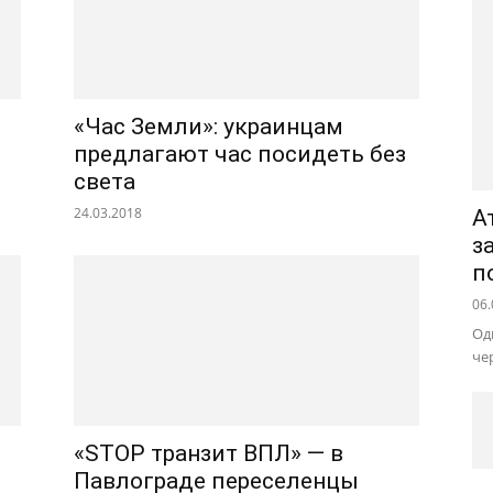
«Час Земли»: украинцам
предлагают час посидеть без
света
24.03.2018
А
з
п
06.
Од
че
«STOP транзит ВПЛ» — в
Павлограде переселенцы