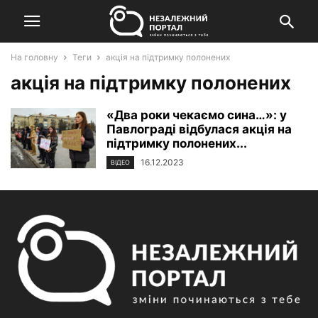
На головну
Теги
акція на підтримку полонених
акція на підтримку полонених
«Два роки чекаємо сина…»: у
Павлограді відбулася акція на
підтримку полонених...
16.12.2023
ВІДЕО